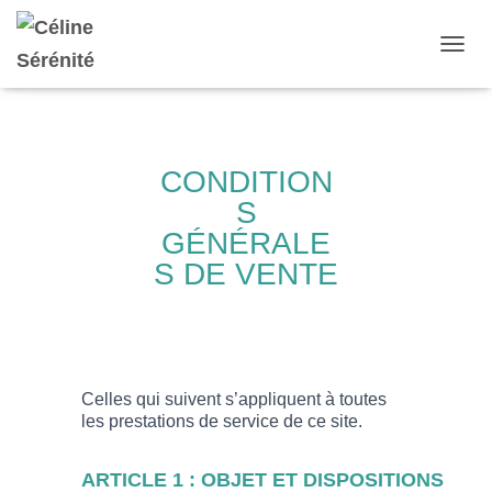
D
É
P
L
I
E
CONDITION
R
S
L
A
GÉNÉRALE
N
S DE VENTE
A
V
I
G
A
T
I
Celles qui suivent s’appliquent à toutes
O
les prestations de service de ce site.
N
ARTICLE 1 : OBJET ET DISPOSITIONS