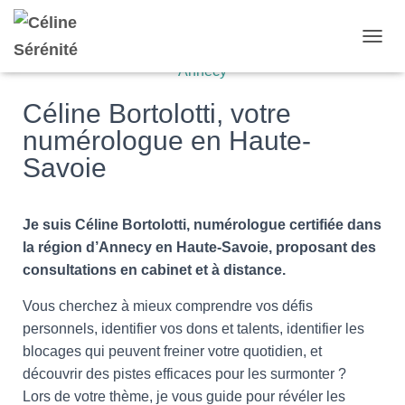
D
É
P
L
Céline Bortolotti, votre
I
numérologue en Haute-
E
R
Savoie
L
A
N
A
Je suis Céline Bortolotti, numérologue certifiée dans
V
la région d’Annecy en Haute-Savoie, proposant des
I
consultations en cabinet et à distance.
G
A
Vous cherchez à mieux comprendre vos défis
T
I
personnels, identifier vos dons et talents, identifier les
O
blocages qui peuvent freiner votre quotidien, et
N
découvrir des pistes efficaces pour les surmonter ?
Lors de votre thème, je vous guide pour révéler les