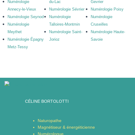
Numérologie
du-Lac
Gevrier
Annecy-le-Vieux
Numérologie Sévrier
Numérologie Poisy
Numérologie Seynod
Numérologie
Numérologie
Numérologie
Talloires-Montmin
Cruseilles
Meythet
Numérologie Saint-
Numérologie Haute-
Numérologie Épagny
Jorioz
Savoie
Metz-Tessy
CÉLINE BORTOLOTTI
Naturopathe
Magnétiseur & énergéticienne
Numérologue